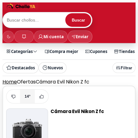
Buscar
Mi cuenta
Enviar
Categorías
Compra mejor
Cupones
Tiendas
Destacados
Nuevos
Filtrar
Home
Ofertas
Cámara Evil Nikon Z fc
14°
Cámara Evil Nikon Z fc