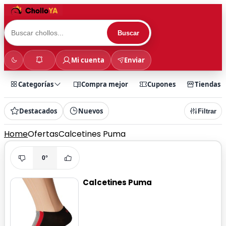
Buscar
Mi cuenta
Enviar
Categorías
Compra mejor
Cupones
Tiendas
Destacados
Nuevos
Filtrar
Home
Ofertas
Calcetines Puma
0°
Calcetines Puma