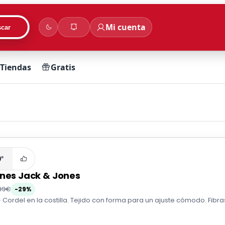
Mi cuenta
car
Tiendas
Gratis
0°
ines Jack & Jones
99€
-29%
· Cordel en la costilla. Tejido con forma para un ajuste cómodo. Fibr