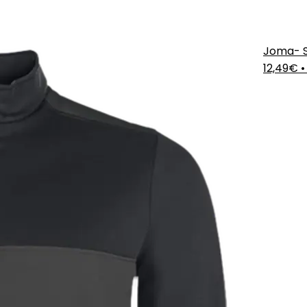
Joma- 
12,49€
•