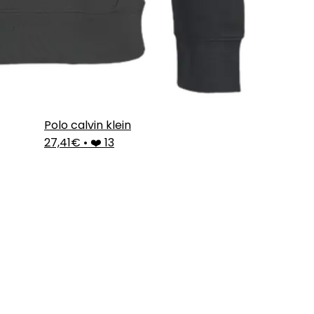
Polo calvin klein
27,41€
•
❤️ 13