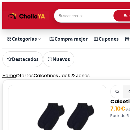
Bus
Categorías
Compra mejor
Cupones
Destacados
Nuevos
Home
Ofertas
Calcetines Jack & Jones
Calcet
7,10€
9,
Pack de 5 