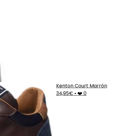
Kenton Court Marrón
34,95€
•
❤️ 0