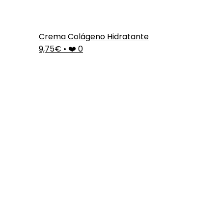
Crema Colágeno Hidratante
9,75€
•
❤️ 0