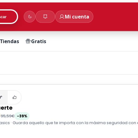
Mi cuenta
car
Tiendas
Gratis
0°
uerte
€
95,59€
-39%
ics · Guarda aquello que te importa con la máxima seguridad con est