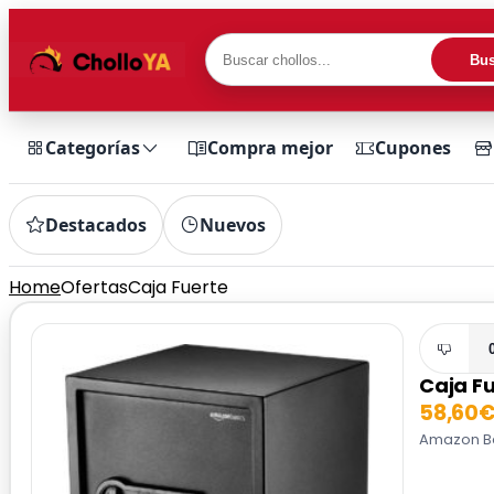
Bus
Categorías
Compra mejor
Cupones
Destacados
Nuevos
Home
Ofertas
Caja Fuerte
Caja F
58,60
Amazon Bas