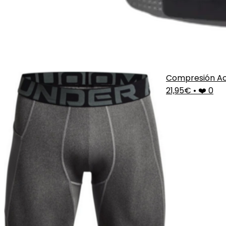
Compresión Ac
21,95€
•
❤️ 0