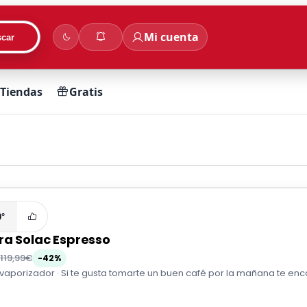
Mi cuenta
car
Tiendas
Gratis
0°
ra Solac Espresso
119,99€
-42%
 vaporizador · Si te gusta tomarte un buen café por la mañana te enc