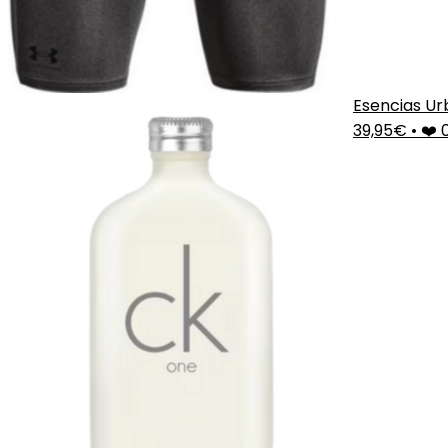
Esencias U
39,95€
•
❤️ 