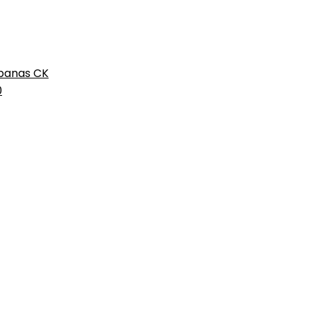
rbanas CK
0