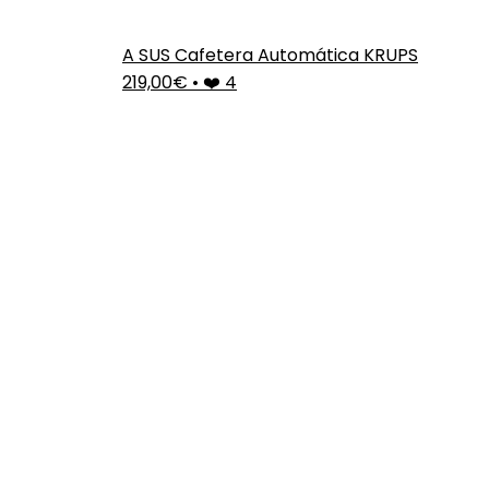
A SUS Cafetera Automática KRUPS
219,00€
•
❤️ 4