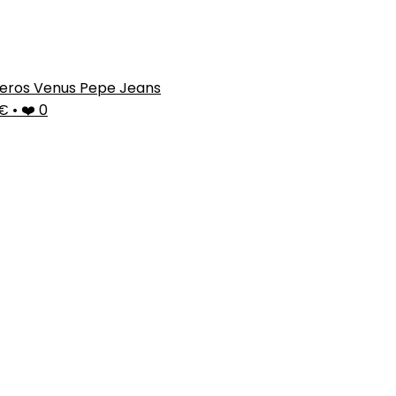
eros Venus Pepe Jeans
9€
•
❤️ 0