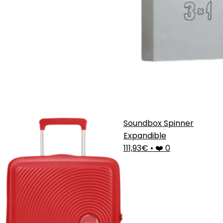
Soundbox Spinner
Expandible
111,93€
•
❤️ 0