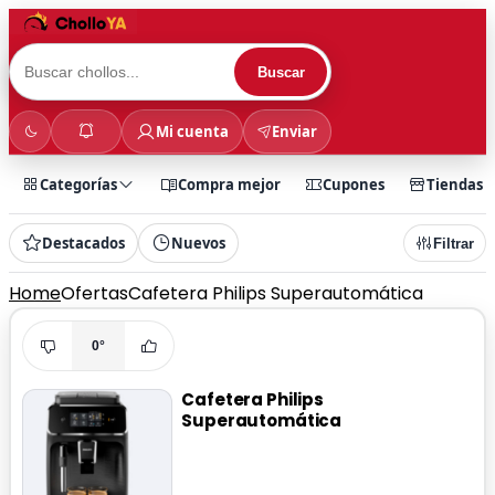
Buscar
Mi cuenta
Enviar
Categorías
Compra mejor
Cupones
Tiendas
Destacados
Nuevos
Filtrar
Home
Ofertas
Cafetera Philips Superautomática
0°
Cafetera Philips
Superautomática