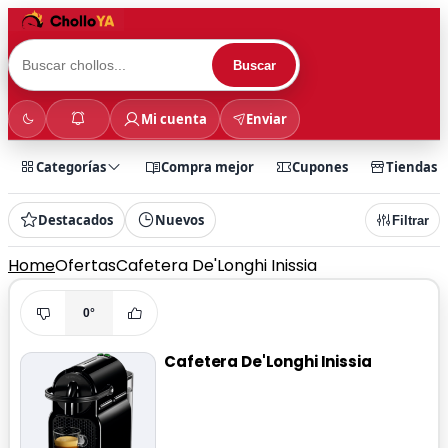
Buscar
Mi cuenta
Enviar
Categorías
Compra mejor
Cupones
Tiendas
Destacados
Nuevos
Filtrar
Home
Ofertas
Cafetera De'Longhi Inissia
0°
Cafetera De'Longhi Inissia