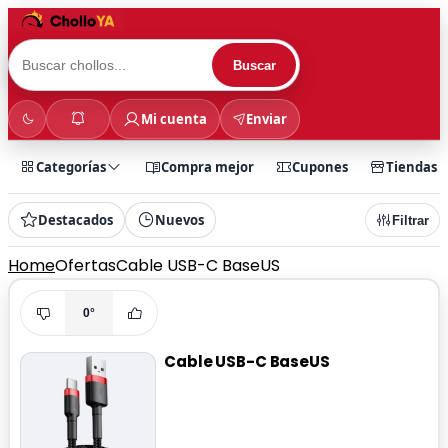
Buscar
Mi cuenta
Enviar
Categorías
Compra mejor
Cupones
Tiendas
Destacados
Nuevos
Filtrar
Home
Ofertas
Cable USB-C BaseUS
0°
Cable USB-C BaseUS