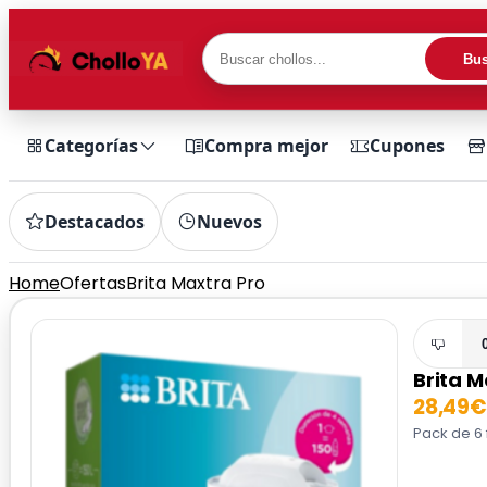
Bus
Categorías
Compra mejor
Cupones
Destacados
Nuevos
Home
Ofertas
Brita Maxtra Pro
Brita M
28,49€
Pack de 6 f