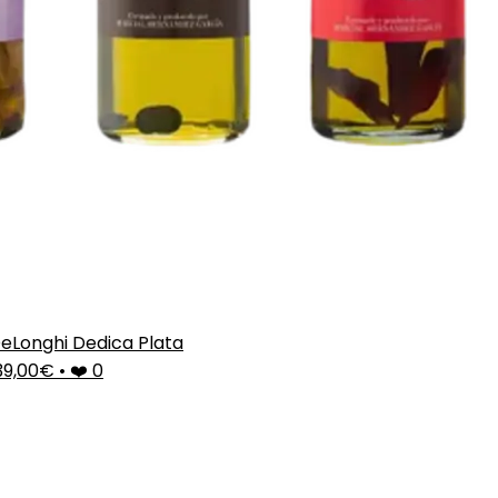
eLonghi Dedica Plata
39,00€
•
❤️ 0