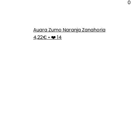
0
Auara Zumo Naranja Zanahoria
4,22€
•
❤️ 14