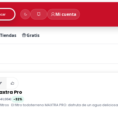
Mi cuenta
car
Tiendas
Gratis
0°
axtra Pro
41,95€
-32%
iltros · El filtro todoterreno MAXTRA PRO: disfruta de un agua deliciosa y