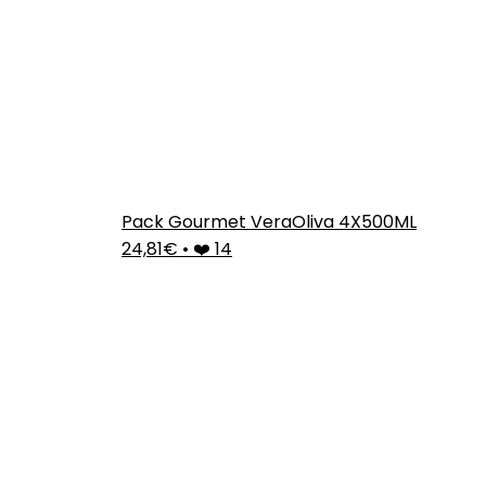
Pack Gourmet VeraOliva 4X500ML
24,81€
•
❤️ 14