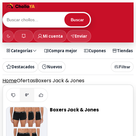
Buscar
Mi cuenta
Enviar
Categorías
Compra mejor
Cupones
Tiendas
Destacados
Nuevos
Filtrar
Home
Ofertas
Boxers Jack & Jones
0°
Boxers Jack & Jones