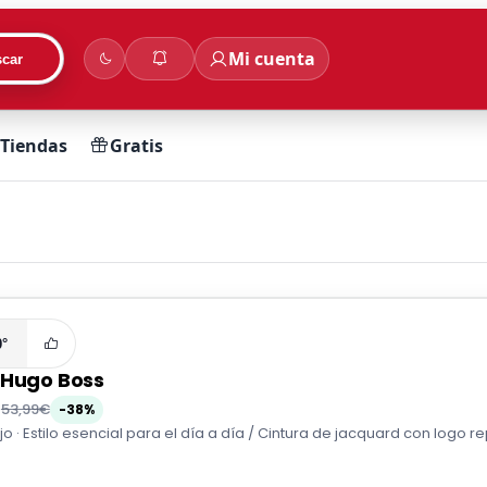
Mi cuenta
car
Tiendas
Gratis
0°
 Hugo Boss
€
53,99€
-38%
jo · Estilo esencial para el día a día / Cintura de jacquard con logo r