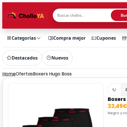
Bus
Categorías
Compra mejor
Cupones
Destacados
Nuevos
Home
Ofertas
Boxers Hugo Boss
Boxers
33,49
Negro y ro