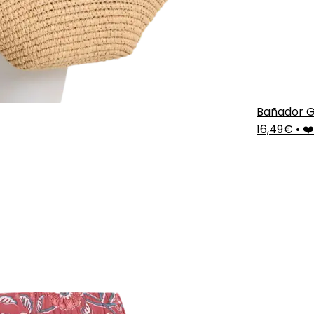
Bañador G
16,49€
•
❤️