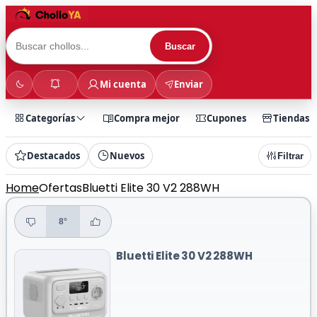
Buscar
Mi cuenta
Enviar
Categorías
Compra mejor
Cupones
Tiendas
Destacados
Nuevos
Filtrar
Home
Ofertas
Bluetti Elite 30 V2 288WH
8°
Bluetti Elite 30 V2 288WH