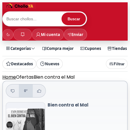
Buscar
Mi cuenta
Enviar
Categorías
Compra mejor
Cupones
Tiendas
Destacados
Nuevos
Filtrar
Home
Ofertas
Bien contra el Mal
0°
Bien contra el Mal