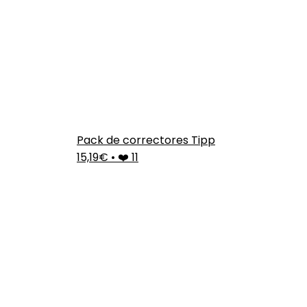
Pack de correctores Tipp
15,19€
•
❤️ 11