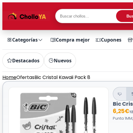
Bus
Categorías
Compra mejor
Cupones
Destacados
Nuevos
Home
Ofertas
Bic Cristal Kawaii Pack 8
Bic Cri
6,25€
1
Punta 1MM,