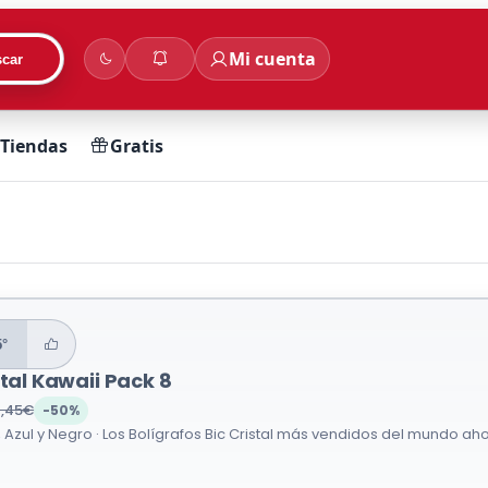
Mi cuenta
car
Tiendas
Gratis
5°
stal Kawaii Pack 8
2,45€
-50%
 Azul y Negro · Los Bolígrafos Bic Cristal más vendidos del mundo ah