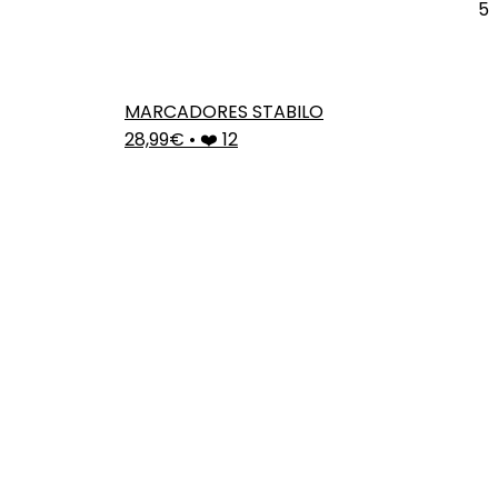
5
MARCADORES STABILO
28,99€
•
❤️ 12