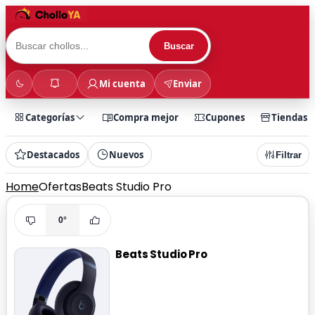
Buscar
Mi cuenta
Enviar
Categorías
Compra mejor
Cupones
Tiendas
Destacados
Nuevos
Filtrar
Home
Ofertas
Beats Studio Pro
0°
Beats Studio Pro