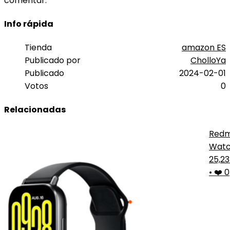
comentar.
Info rápida
Tienda
amazon ES
Publicado por
CholloYa
Publicado
2024-02-01
Votos
0
Relacionadas
Redm
Wat
5
25,2
Acti
•
❤️ 0