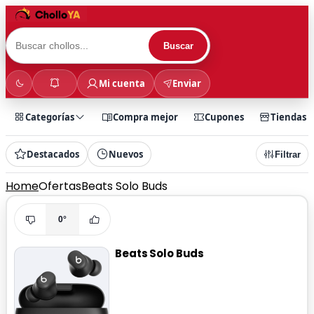
Buscar
Mi cuenta
Enviar
Categorías
Compra mejor
Cupones
Tiendas
Destacados
Nuevos
Filtrar
Home
Ofertas
Beats Solo Buds
0°
Beats Solo Buds