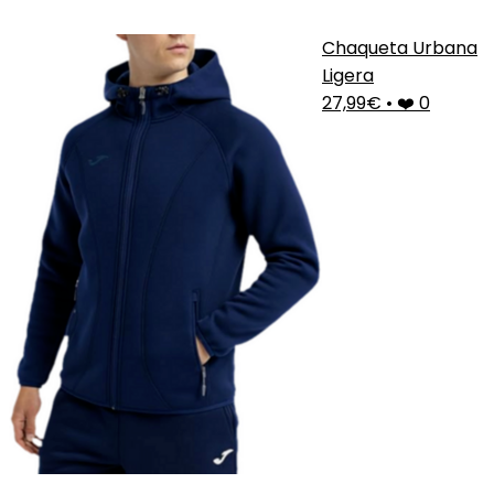
Chaqueta Urbana
Ligera
27,99€
•
❤️ 0