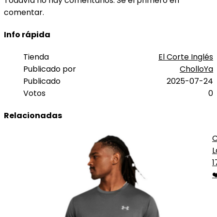
Todavía no hay comentarios. Sé el primero en
comentar.
Info rápida
Tienda
El Corte Inglés
Publicado por
CholloYa
Publicado
2025-07-24
Votos
0
Relacionadas
C
L
1
❤