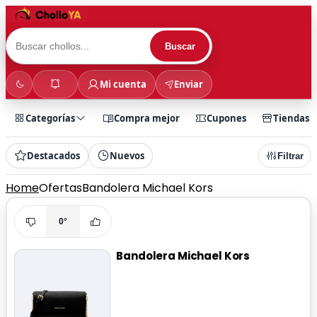
Buscar
Mi cuenta
Enviar
Categorías
Compra mejor
Cupones
Tiendas
Destacados
Nuevos
Filtrar
Home
Ofertas
Bandolera Michael Kors
0°
Bandolera Michael Kors