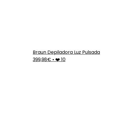
Braun Depiladora Luz Pulsada
399,98€
•
❤️ 10