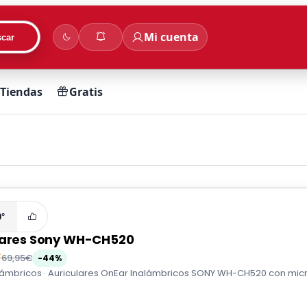
Mi cuenta
car
Tiendas
Gratis
0°
lares Sony WH-CH520
€
69,95€
-44%
ámbricos · Auriculares OnEar Inalámbricos SONY WH-CH520 con micróf