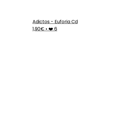
Adictos - Euforia Cd
1,90€
•
❤️ 6