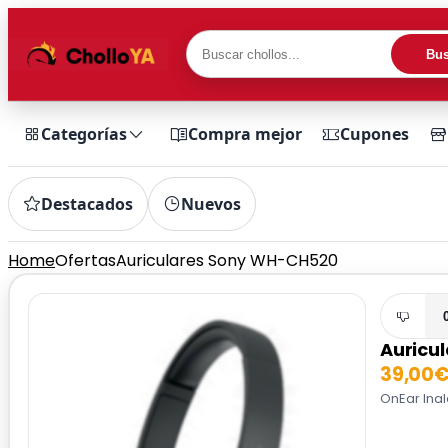
Bus
Categorías
Compra mejor
Cupones
Destacados
Nuevos
Home
Ofertas
Auriculares Sony WH-CH520
Auricu
39,00
OnEar Inal