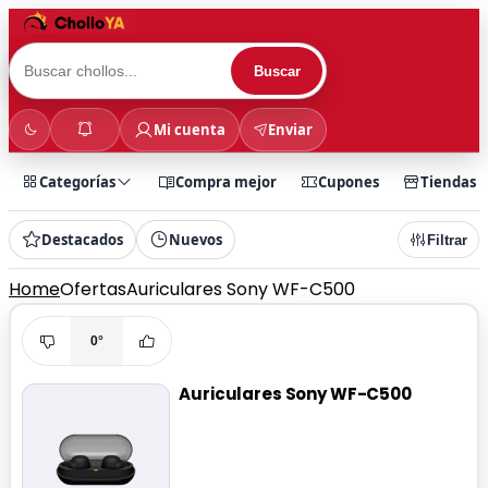
Buscar
Mi cuenta
Enviar
Categorías
Compra mejor
Cupones
Tiendas
Destacados
Nuevos
Filtrar
Home
Ofertas
Auriculares Sony WF-C500
0°
Auriculares Sony WF-C500