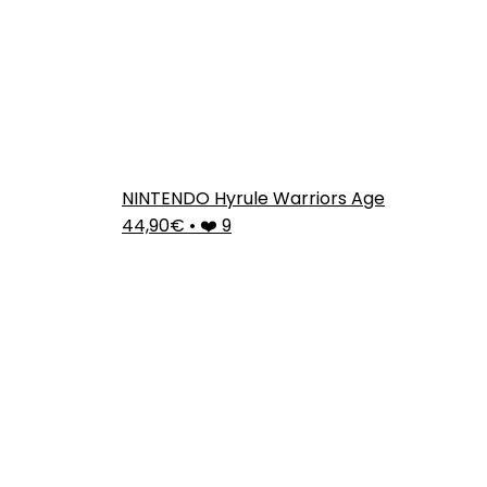
NINTENDO Hyrule Warriors Age
44,90€
•
❤️ 9