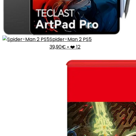
Spider-Man 2 PS5
39,90€
•
❤️ 12