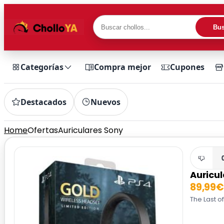
Bus
Categorías
Compra mejor
Cupones
Destacados
Nuevos
Home
Ofertas
Auriculares Sony
Auricu
89,99€
The Last of