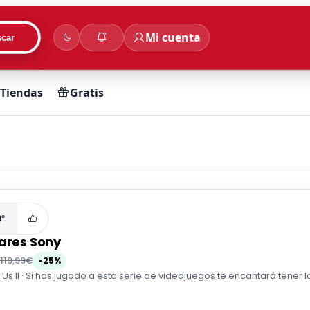
Mi cuenta
car
Tiendas
Gratis
0°
lares Sony
119,99€
-25%
 Us II · Si has jugado a esta serie de videojuegos te encantará tener lo