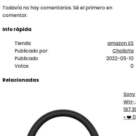
Todavía no hay comentarios. Sé el primero en
comentar.
Info rápida
Tienda
amazon ES
Publicado por
CholloYa
Publicado
2022-05-10
Votos
0
Relacionadas
Sony
WH-
1000
197,
•
❤️ 0