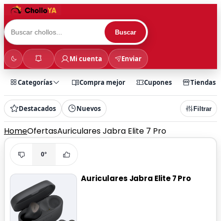
Buscar
Mi cuenta
Enviar
Categorías
Compra mejor
Cupones
Tiendas
Destacados
Nuevos
Filtrar
Home
Ofertas
Auriculares Jabra Elite 7 Pro
0°
Auriculares Jabra Elite 7 Pro