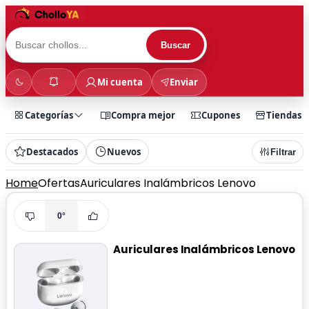
Buscar
Mi cuenta
Enviar
Categorías
Compra mejor
Cupones
Tiendas
Destacados
Nuevos
Filtrar
Home
Ofertas
Auriculares Inalámbricos Lenovo
0°
Auriculares Inalámbricos Lenovo