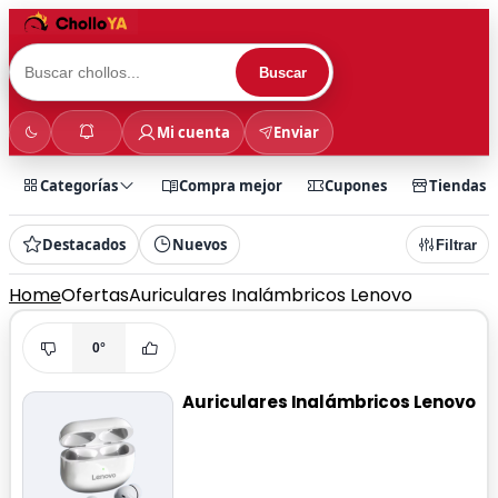
Buscar
Mi cuenta
Enviar
Categorías
Compra mejor
Cupones
Tiendas
Destacados
Nuevos
Filtrar
Home
Ofertas
Auriculares Inalámbricos Lenovo
0°
Auriculares Inalámbricos Lenovo