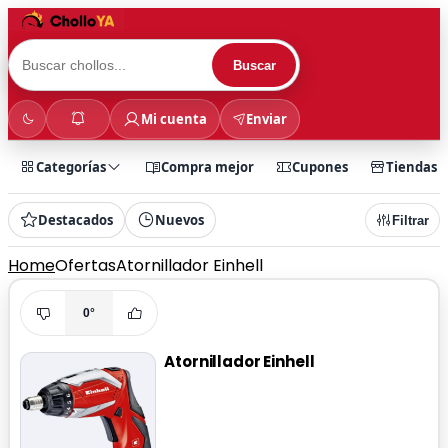
Buscar
Mi cuenta
Enviar
Categorías
Compra mejor
Cupones
Tiendas
Destacados
Nuevos
Filtrar
Home
Ofertas
Atornillador Einhell
0°
Atornillador Einhell