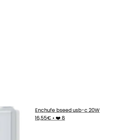
Enchufe bseed usb-c 20W
16,55€
•
❤️ 8