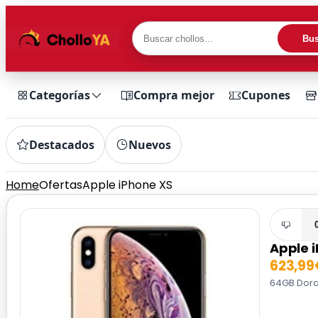
Bus
Categorías
Compra mejor
Cupones
Destacados
Nuevos
Home
Ofertas
Apple iPhone XS
Apple 
623,99
64GB Dorad