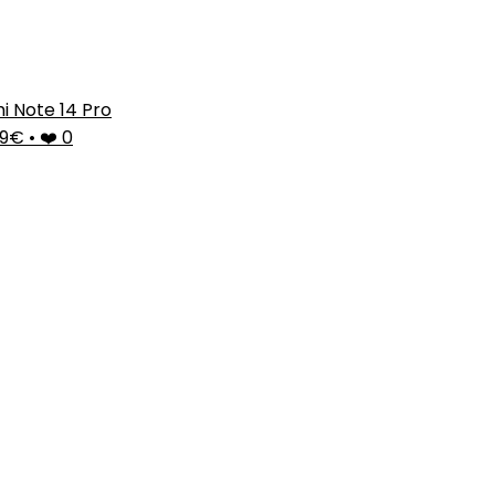
i Note 14 Pro
99€
•
❤️ 0