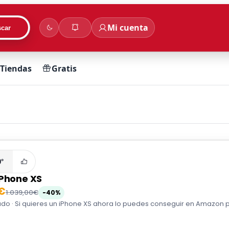
Mi cuenta
car
Tiendas
Gratis
0°
iPhone XS
€
1.039,00€
-40%
o · Si quieres un iPhone XS ahora lo puedes conseguir en Amazon p