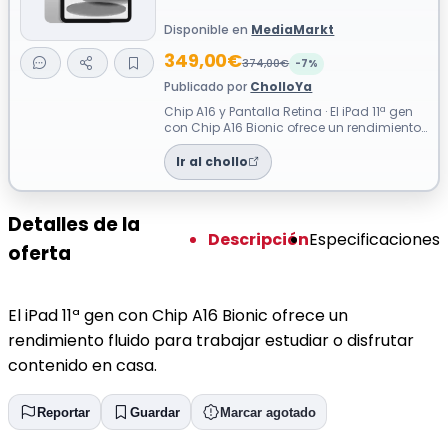
Disponible en
MediaMarkt
349,00€
374,00€
-7%
Publicado por
CholloYa
Chip A16 y Pantalla Retina · El iPad 11ª gen
con Chip A16 Bionic ofrece un rendimiento
fluido para trabajar estudiar ...
Ir al chollo
Detalles de la
Descripción
Especificaciones
oferta
El iPad 11ª gen con Chip A16 Bionic ofrece un
rendimiento fluido para trabajar estudiar o disfrutar
contenido en casa.
Reportar
Guardar
Marcar agotado