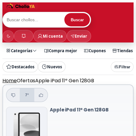
Buscar
Mi cuenta
Enviar
Categorías
Compra mejor
Cupones
Tiendas
Destacados
Nuevos
Filtrar
Home
Ofertas
Apple iPad 11ª Gen 128GB
7°
Apple iPad 11ª Gen 128GB