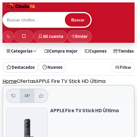
Buscar
Mi cuenta
Enviar
Categorías
Compra mejor
Cupones
Tiendas
Destacados
Nuevos
Filtrar
Home
Ofertas
APPLE Fire TV Stick HD Última
16°
APPLE Fire TV Stick HD Última