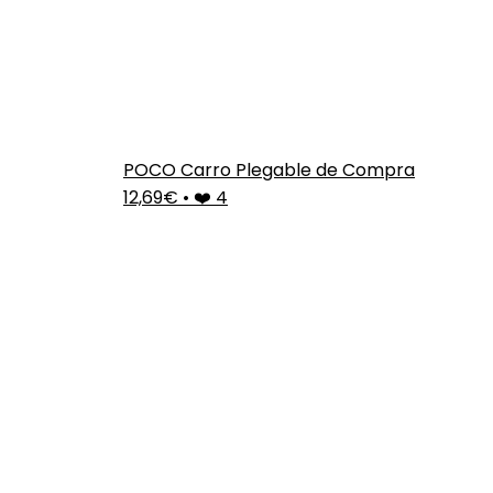
POCO Carro Plegable de Compra
12,69€
•
❤️ 4