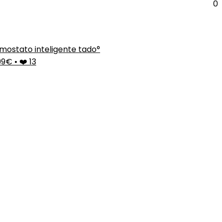
0
mostato inteligente tado°
99€
•
❤️ 13