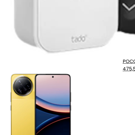
POCO
475