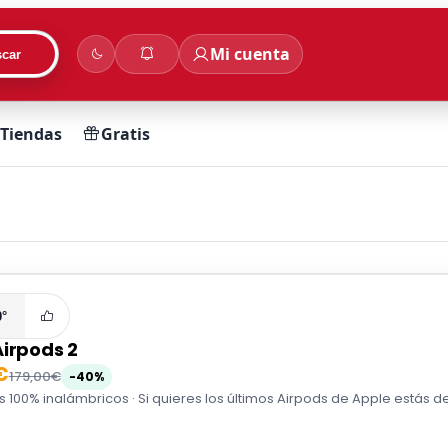
Mi cuenta
car
Tiendas
Gratis
0°
Airpods 2
€
179,00€
-40%
s 100% inalámbricos · Si quieres los últimos Airpods de Apple estás 