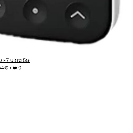
 F7 Ultra 5G
,54€
•
❤️ 0