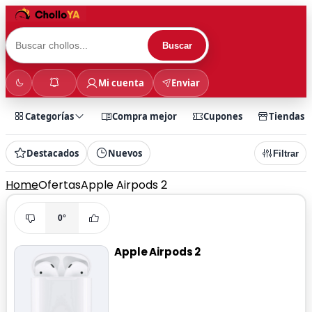
Buscar
Mi cuenta
Enviar
Categorías
Compra mejor
Cupones
Tiendas
Destacados
Nuevos
Filtrar
Home
Ofertas
Apple Airpods 2
0°
Apple Airpods 2