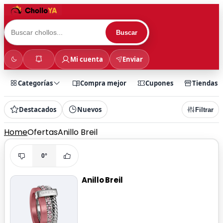
Buscar
Mi cuenta
Enviar
Categorías
Compra mejor
Cupones
Tiendas
Destacados
Nuevos
Filtrar
Home
Ofertas
Anillo Breil
0°
Anillo Breil