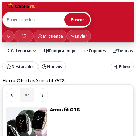
Buscar
Mi cuenta
Enviar
Categorías
Compra mejor
Cupones
Tiendas
Destacados
Nuevos
Filtrar
Home
Ofertas
Amazfit GTS
0°
Amazfit GTS