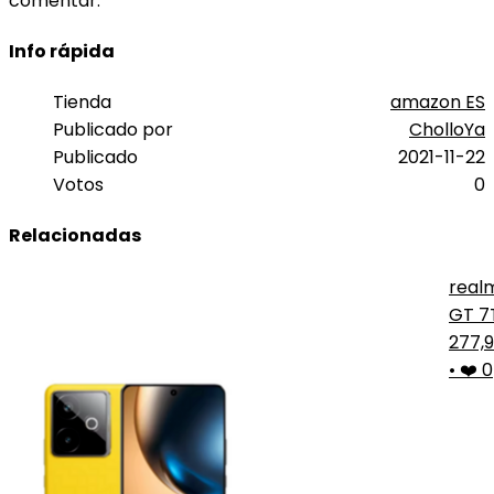
comentar.
Info rápida
Tienda
amazon ES
Publicado por
CholloYa
Publicado
2021-11-22
Votos
0
Relacionadas
real
GT 7
5G
277,
•
❤️ 0