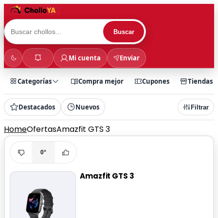
Buscar
Mi cuenta
Enviar
Categorías
Compra mejor
Cupones
Tiendas
Destacados
Nuevos
Filtrar
Home
Ofertas
Amazfit GTS 3
0°
Amazfit GTS 3