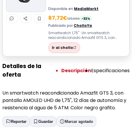
Disponible en
MediaMarkt
87,72€
129,00€
-32%
Publicado por
CholloYa
Smartwatch 1,75'' · Un smartwatch
reacondicionado Amazfit GTS 3, con
pantalla AMOLED UHD de 1,75", 12 días de
autonom...
Ir al chollo
Detalles de la
Descripción
Especificaciones
oferta
Un smartwatch reacondicionado Amazfit GTS 3, con
pantalla AMOLED UHD de 1,75", 12 días de autonomía y
resistencia al agua de 5 ATM. Color negro grafito.
Reportar
Guardar
Marcar agotado