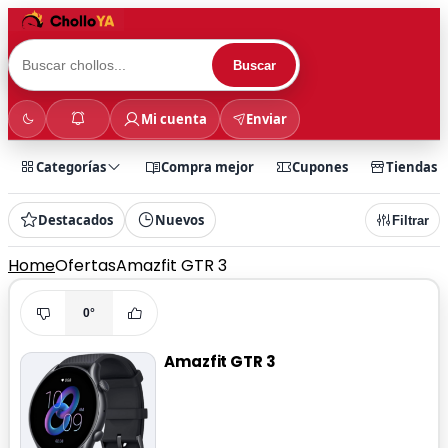
Buscar
Mi cuenta
Enviar
Categorías
Compra mejor
Cupones
Tiendas
Destacados
Nuevos
Filtrar
Home
Ofertas
Amazfit GTR 3
0°
Amazfit GTR 3