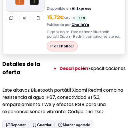
Disponible en
AliExpress
15,72€
50,76€
-69%
Publicado por
CholloYa
Elige tu color · Este altavoz Bluetooth
portátil Xiaomi Redmi combina resistencia
al agua IP67, conectividad BT5.3, e...
Ir al chollo
Detalles de la
Descripción
Especificaciones
oferta
Este altavoz Bluetooth portátil Xiaomi Redmi combina
resistencia al agua IP67, conectividad BT5.3,
emparejamiento TWS y efectos RGB para una
experiencia sonora vibrante. Código:
CHCHES02
Reportar
Guardar
Marcar agotado