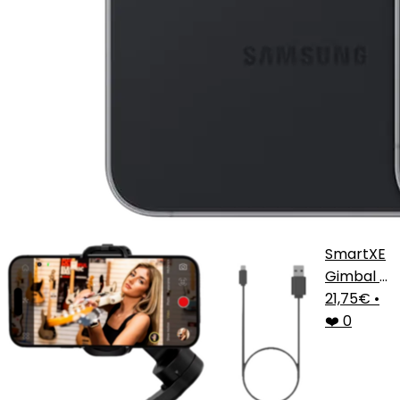
SmartXE
Gimbal 3
Ejes
21,75€
•
❤️ 0