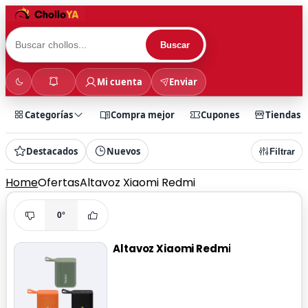
Buscar
Mi cuenta
Enviar
Categorías
Compra mejor
Cupones
Tiendas
Destacados
Nuevos
Filtrar
Home
Ofertas
Altavoz Xiaomi Redmi
0°
Altavoz Xiaomi Redmi