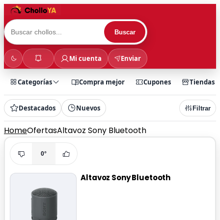
Buscar
Mi cuenta
Enviar
Categorías
Compra mejor
Cupones
Tiendas
Destacados
Nuevos
Filtrar
Home
Ofertas
Altavoz Sony Bluetooth
0°
Altavoz Sony Bluetooth