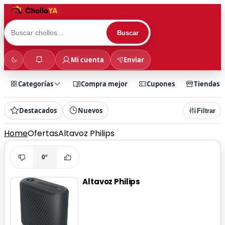
Buscar
Mi cuenta
Enviar
Categorías
Compra mejor
Cupones
Tiendas
Destacados
Nuevos
Filtrar
Home
Ofertas
Altavoz Philips
0°
Altavoz Philips