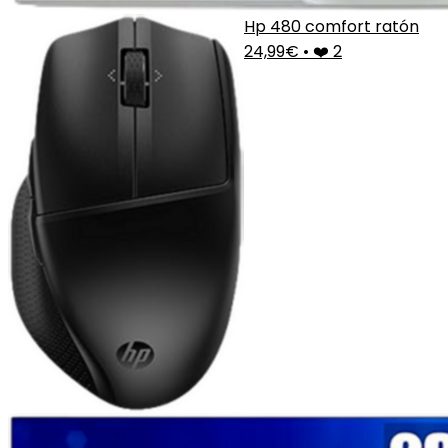
Hp 480 comfort ratón
24,99€
•
❤️ 2