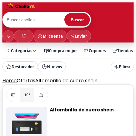
Buscar
Mi cuenta
Enviar
Categorías
Compra mejor
Cupones
Tiendas
Destacados
Nuevos
Filtrar
Home
Ofertas
Alfombrilla de cuero shein
10°
Alfombrilla de cuero shein