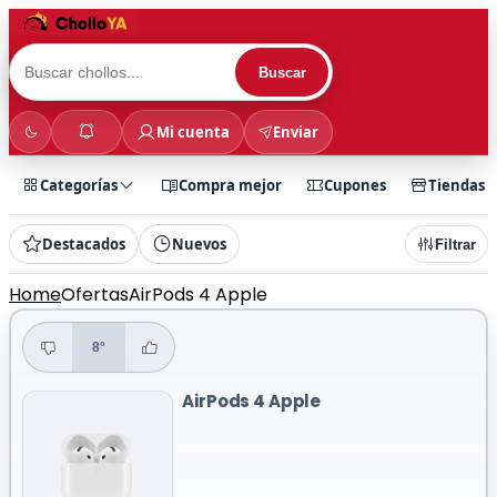
Buscar
Mi cuenta
Enviar
Categorías
Compra mejor
Cupones
Tiendas
Destacados
Nuevos
Filtrar
Home
Ofertas
AirPods 4 Apple
8°
AirPods 4 Apple