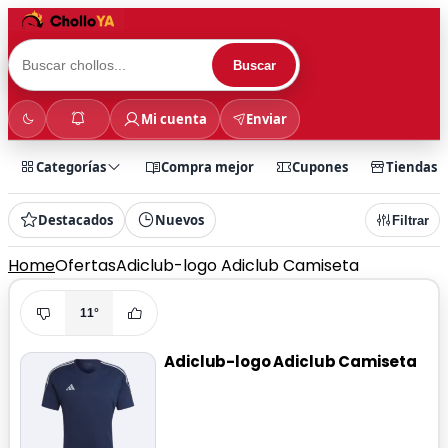
Buscar
Mi cuenta
Enviar
Categorías
Compra mejor
Cupones
Tiendas
Destacados
Nuevos
Filtrar
Home
Ofertas
Adiclub-logo Adiclub Camiseta
11°
Adiclub-logo Adiclub Camiseta