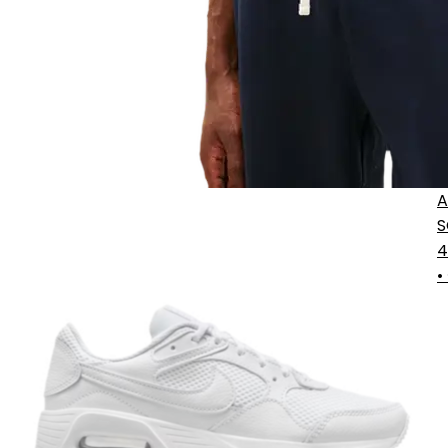
A
S
C
4
•