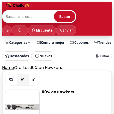
Buscar
Mi cuenta
Enviar
Categorías
Compra mejor
Cupones
Tiendas
Destacados
Nuevos
Filtrar
Home
Ofertas
60% en Hawkers
0°
60% en Hawkers