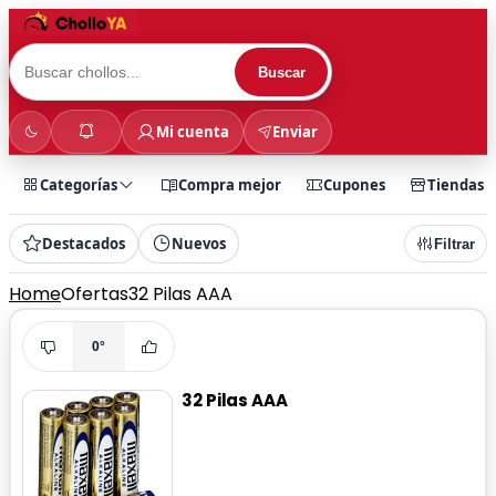
Buscar
Mi cuenta
Enviar
Categorías
Compra mejor
Cupones
Tiendas
Destacados
Nuevos
Filtrar
Home
Ofertas
32 Pilas AAA
0°
32 Pilas AAA