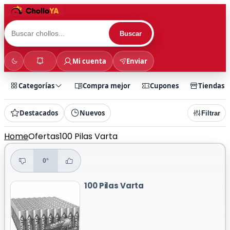
Buscar
Mi cuenta
Enviar
Categorías
Compra mejor
Cupones
Tiendas
Destacados
Nuevos
Filtrar
Home
Ofertas
100 Pilas Varta
0°
100 Pilas Varta