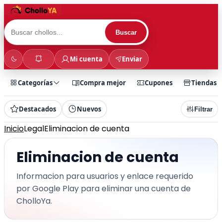
Buscar
Mi cuenta
Enviar
Categorías
Compra mejor
Cupones
Tiendas
Destacados
Nuevos
Filtrar
Inicio
Legal
Eliminacion de cuenta
Eliminacion de cuenta
Informacion para usuarios y enlace requerido
por Google Play para eliminar una cuenta de
CholloYa.