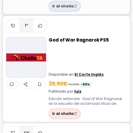
moderno en negro y blanco con un
respald...
Ir al chollo
7°
God of War Ragnarok PS5
Disponible en
El Corte Inglés
39,90€
79,90€
-50%
Publicado por
luis
Edición estándar · God of War Ragnarok
es la secuela del aclamado título de
acción y aventura, donde Kratos y Atreus
...
Ir al chollo
12°