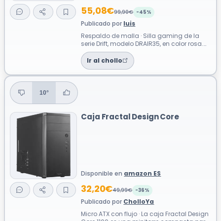
55,08€
99,90€
-45%
Publicado por
luis
Respaldo de malla · Silla gaming de la
serie Drift, modelo DRAIR35, en color rosa.
Diseñada para sesiones largas con ...
Ir al chollo
10°
Caja Fractal Design Core
Disponible en
amazon ES
32,20€
49,99€
-36%
Publicado por
CholloYa
Micro ATX con flujo · La caja Fractal Design