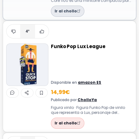
Core 1100 es una minitorre compacta para
placas Micro ATX, diseñada para...
Ir al chollo
4°
Funko Pop Lux League
Disponible en
amazon ES
14,99€
Publicado por
CholloYa
Figura vinilo · Figura Funko Pop de vinilo
que representa a Lux, personaje del
popular juego League of Legends. Diseñ...
Ir al chollo