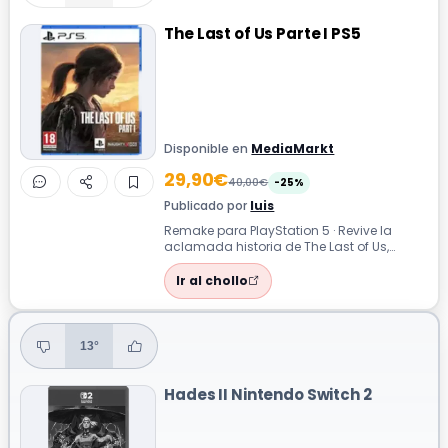
The Last of Us Parte I PS5
Disponible en
MediaMarkt
29,90€
40,00€
-25%
Publicado por
luis
Remake para PlayStation 5 · Revive la
aclamada historia de The Last of Us,
completamente reconstruida para
PlayStatio...
Ir al chollo
13°
Hades II Nintendo Switch 2