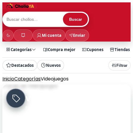
Buscar
Mi cuenta
Enviar
Categorías
Compra mejor
Cupones
Tiendas
Destacados
Nuevos
Filtrar
Inicio
Categorías
Videojuegos
227 chollos
Videojuegos
Filtra rápidamente por categoría y encuentra
chollos más rápido.