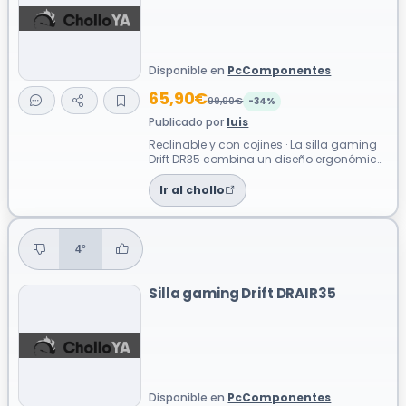
Disponible en
PcComponentes
65,90€
99,90€
-34%
Publicado por
luis
Reclinable y con cojines · La silla gaming
Drift DR35 combina un diseño ergonómico
con materiales resistentes para of...
Ir al chollo
4°
Silla gaming Drift DRAIR35
Disponible en
PcComponentes