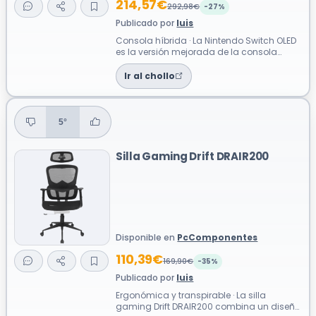
214,57€
292,98€
-27%
Publicado por
luis
Consola híbrida · La Nintendo Switch OLED
es la versión mejorada de la consola
híbrida de Nintendo, que permite jugar...
Ir al chollo
5°
Silla Gaming Drift DRAIR200
Disponible en
PcComponentes
110,39€
169,90€
-35%
Publicado por
luis
Ergonómica y transpirable · La silla
gaming Drift DRAIR200 combina un diseño