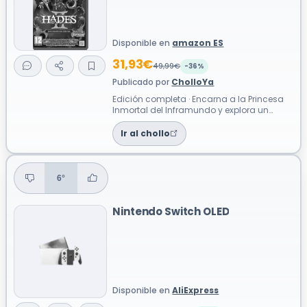
Disponible en
amazon ES
31,93€
49,99€
-36%
Publicado por
CholloYa
Edición completa · Encarna a la Princesa
Inmortal del Inframundo y explora un
mundo más extenso y detallado.
Enfrénta...
Ir al chollo
6°
Nintendo Switch OLED
Disponible en
AliExpress