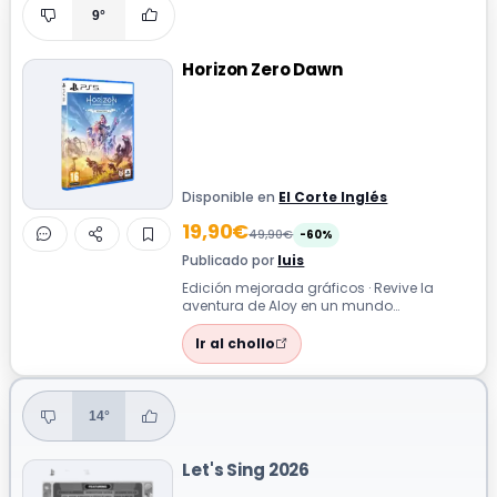
9°
Horizon Zero Dawn
Disponible en
El Corte Inglés
19,90€
49,90€
-60%
Publicado por
luis
Edición mejorada gráficos · Revive la
aventura de Aloy en un mundo
postapocalíptico dominado por
máquinas. Esta versi...
Ir al chollo
14°
Let's Sing 2026