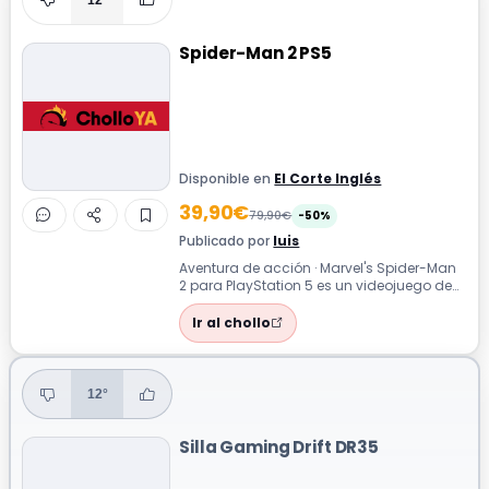
Spider-Man 2 PS5
Disponible en
El Corte Inglés
39,90€
79,90€
-50%
Publicado por
luis
Aventura de acción · Marvel's Spider-Man
2 para PlayStation 5 es un videojuego de
acción y aventura donde Peter Parke...
Ir al chollo
12°
Silla Gaming Drift DR35