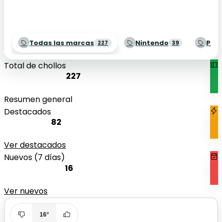
Todas las marcas
Nintendo
Play
227
39
Total de chollos
227
Resumen general
Destacados
82
Ver destacados
Nuevos (7 días)
16
Ver nuevos
16°