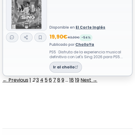
Disponible en
El Corte Inglés
19,90€
43,00€
-54%
Publicado por
CholloYa
PS5 · Disfruta de la experiencia musical
definitiva con Let's Sing 2026 para PS5.
Este título incluye una selección d...
Ir al chollo
← Previous
1
2
3
4
5
6
7
8
9
…
18
19
Next →