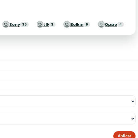
Sony
LG
Belkin
Oppo
35
3
9
4
Aplicar