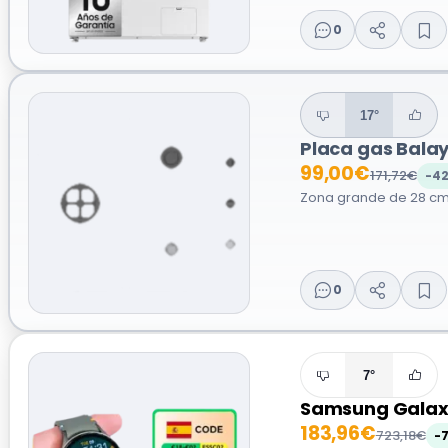
0
17°
Placa gas Bala
99,00€
171,72€
-4
Zona grande de 28 cm ·
0
7°
Samsung Galax
183,96€
723,18€
-