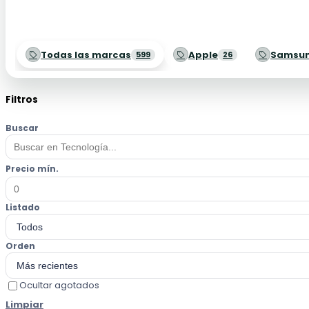
Todas las marcas
Apple
Samsu
599
26
Filtros
Buscar
Precio mín.
Listado
Orden
Ocultar agotados
Limpiar