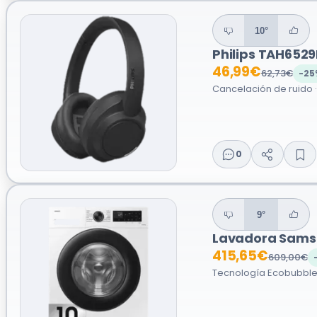
10°
Philips TAH652
46,99€
62,73€
-25
Cancelación de ruido ·
0
9°
Lavadora Samsu
415,65€
609,00€
Tecnología Ecobubble 