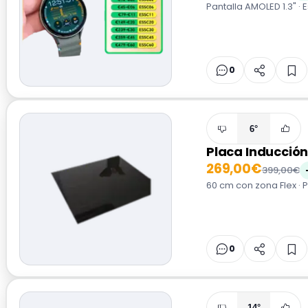
Pantalla AMOLED 1.3" 
0
6°
Placa Inducción
269,00€
399,00€
60 cm con zona Flex · 
0
14°