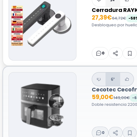
Cerradura RAY
27,39€
64,72€
-58
Desbloqueo por huella 
0
6°
Cecotec Cecofr
59,00€
149,00€
-
Doble resistencia 2200
0