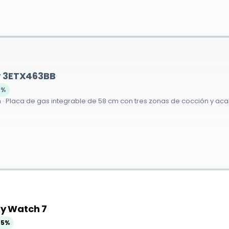
y 3ETX463BB
2%
 Placa de gas integrable de 58 cm con tres zonas de cocción y acaba
y Watch 7
75%