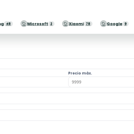
ng
Microsoft
Xiaomi
Google
48
2
78
9
Precio máx.