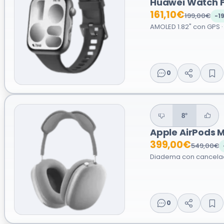
Huawei Watch F
161,10€
199,00€
-1
AMOLED 1.82" con GPS · E
0
8°
Apple AirPods 
399,00€
549,00€
Diadema con cancelaci
0