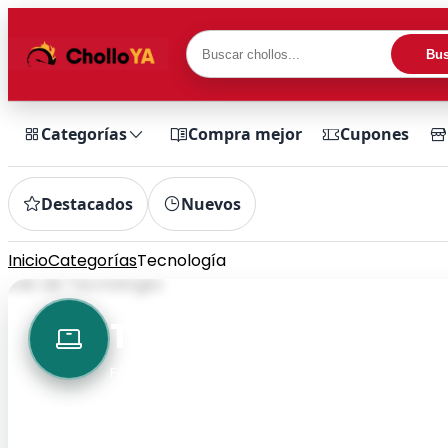
Bus
Categorías
Compra mejor
Cupones
Destacados
Nuevos
Inicio
Categorías
Tecnología
599 chollos
Tecnología
Filtra rápidamente por categoría y encuentra ch