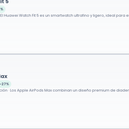
it 5
9%
l Huawei Watch Fit 5 es un smartwatch ultrafino y ligero, ideal para el 
Max
-27%
ón · Los Apple AirPods Max combinan un diseño premium de diadema c