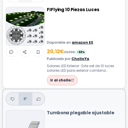
FIFlying 10 Piezas Luces
Disponible en
amazon ES
20,12€
29,99€
-33%
Publicado por
CholloYa
Solares LED Exterior · Este set de 10 luces
solares LED para exterior combina
funcionalidad y diseño moderno.
Fabrica...
Ir al chollo
8°
Tumbona plegable ajustable