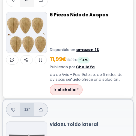
6 Piezas Nido de Avispas
Disponible en
amazon ES
11,99€
13,99€
-14%
Publicado por
CholloYa
do de Avis - Pas · Este set de 6 nidos de
avispas señuelo ofrece una solución
práctica y respetuosa con el medio ambi...
Ir al chollo
12°
vidaXL Toldo lateral