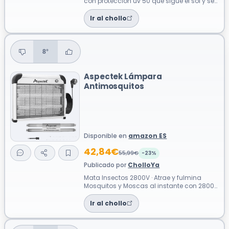
con protección uv 50 que sigue el sol y se
ajusta en Altura para cubrirte s...
Ir al chollo
8°
Aspectek Lámpara
Antimosquitos
Disponible en
amazon ES
42,84€
55,99€
-23%
Publicado por
CholloYa
Mata Insectos 2800V · Atrae y fulmina
Mosquitos y Moscas al instante con 2800V
cubriendo hasta 464 m² sin químicos.
Ir al chollo