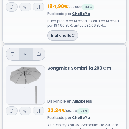
184,90€
282,06€
-34%
Publicado por
CholloYa
Buen precio en Miravia · Oferta en Miravia
por 184,90 EUR, antes 282,06 EUR.
Descuento aproximado del 34%. Esta
cama ...
Ir al chollo
6°
Songmics Sombrilla 200 Cm
Disponible en
AliExpress
22,24€
69,99€
-68%
Publicado por
CholloYa
Ajustable y Anti Uv · Sombrilla de 200 cm