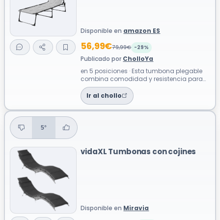
Disponible en
amazon ES
56,99€
79,99€
-29%
Publicado por
CholloYa
en 5 posiciones · Esta tumbona plegable
combina comodidad y resistencia para
disfrutar al aire libre, ya sea en el ja...
Ir al chollo
5°
vidaXL Tumbonas con cojines
Disponible en
Miravia