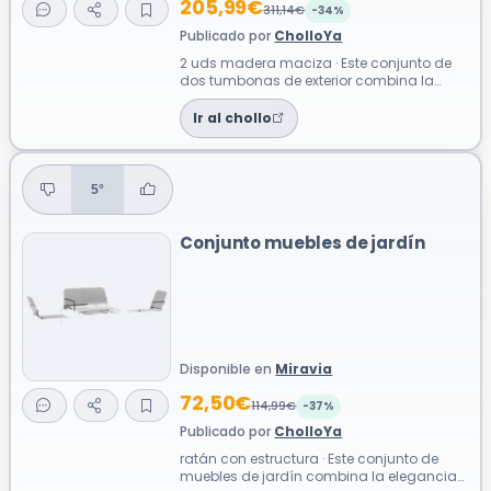
205,99€
311,14€
-34%
Publicado por
CholloYa
2 uds madera maciza · Este conjunto de
dos tumbonas de exterior combina la
calidez de la madera maciza de acacia
con ...
Ir al chollo
5°
Conjunto muebles de jardín
Disponible en
Miravia
72,50€
114,99€
-37%
Publicado por
CholloYa
ratán con estructura · Este conjunto de
muebles de jardín combina la elegancia