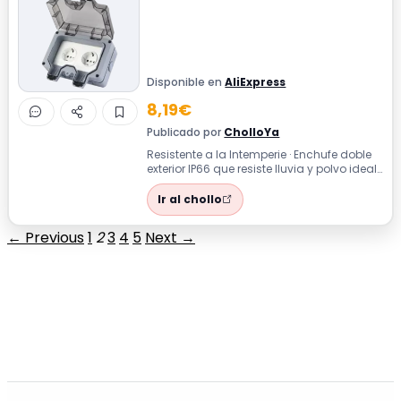
Disponible en
AliExpress
8,19€
Publicado por
CholloYa
Resistente a la Intemperie · Enchufe doble
exterior IP66 que resiste lluvia y polvo ideal
para instalar en terrazas o...
Ir al chollo
← Previous
1
2
3
4
5
Next →