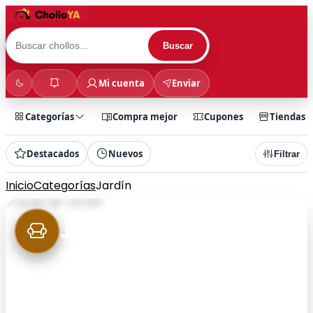
Buscar
Mi cuenta
Enviar
Categorías
Compra mejor
Cupones
Tiendas
Destacados
Nuevos
Filtrar
Inicio
Categorías
Jardín
49 chollos
Jardín
Filtra rápidamente por categoría y encuentra
chollos más rápido.