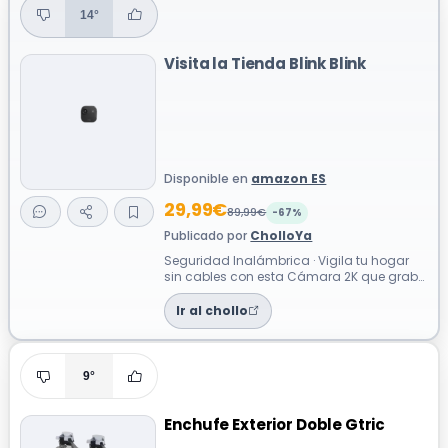
14°
Visita la Tienda Blink Blink
Disponible en
amazon ES
29,99€
89,99€
-67%
Publicado por
CholloYa
Seguridad Inalámbrica · Vigila tu hogar
sin cables con esta Cámara 2K que graba
en alta resolución ideal para exterio...
Ir al chollo
9°
Enchufe Exterior Doble Gtric