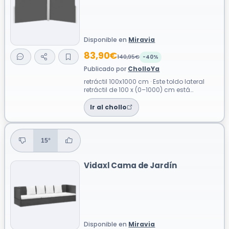
Disponible en
Miravia
83,90€
140,95€
-40%
Publicado por
CholloYa
retráctil 100x1000 cm · Este toldo lateral
retráctil de 100 x (0–1000) cm está
pensado para crear una separación visu...
Ir al chollo
15°
Vidaxl Cama de Jardín
Disponible en
Miravia