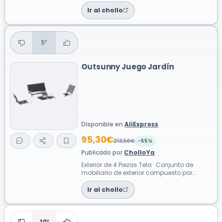
del ratán con la resistencia de una es...
Ir al chollo
5°
Outsunny Juego Jardín
Disponible en
AliExpress
95,30€
213,56€
-55%
Publicado por
CholloYa
Exterior de 4 Piezas Tela · Conjunto de
mobiliario de exterior compuesto por
cuatro piezas, ideal para disfrutar del ...
Ir al chollo
10°