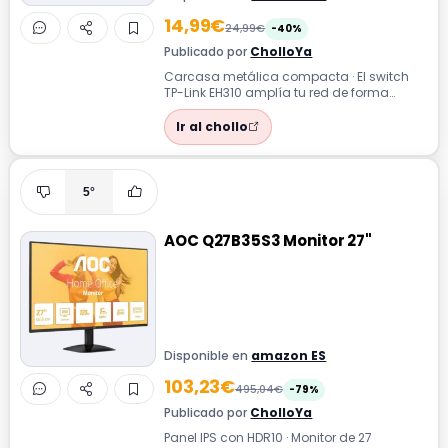
14,99€
24,99€
-40%
Publicado por
CholloYa
Carcasa metálica compacta · El switch
TP-Link EH310 amplía tu red de forma
sencilla, ofreciendo conexión por cable
es...
Ir al chollo
5°
AOC Q27B35S3 Monitor 27"
Disponible en
amazon ES
103,23€
495,04€
-79%
Publicado por
CholloYa
Panel IPS con HDR10 · Monitor de 27