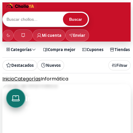
Buscar
Mi cuenta
Enviar
Categorías
Compra mejor
Cupones
Tiendas
Destacados
Nuevos
Filtrar
Inicio
Categorías
Informática
458 chollos
Informática
Filtra rápidamente por categoría y encuentra
chollos más rápido.