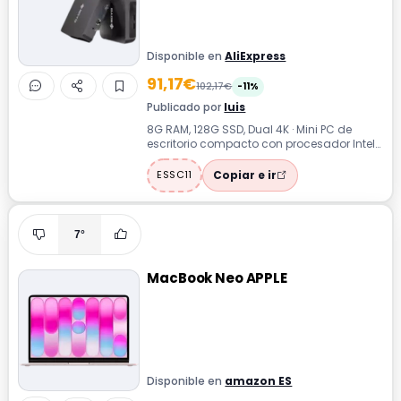
Disponible en
AliExpress
91,17€
102,17€
-11%
Publicado por
luis
8G RAM, 128G SSD, Dual 4K · Mini PC de
escritorio compacto con procesador Intel
Core i3 de 4ª generación, ideal para ...
Copiar e ir
ESSC11
7°
MacBook Neo APPLE
Disponible en
amazon ES