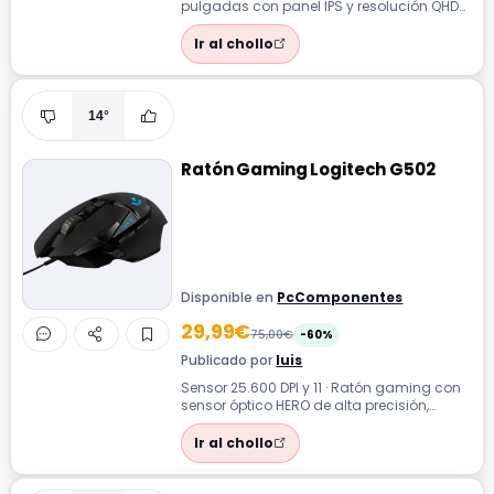
pulgadas con panel IPS y resolución QHD
(2560x1440), diseñado para ofrecer una
ex...
Ir al chollo
14°
Ratón Gaming Logitech G502
Disponible en
PcComponentes
29,99€
75,00€
-60%
Publicado por
luis
Sensor 25.600 DPI y 11 · Ratón gaming con
sensor óptico HERO de alta precisión,
diseñado para ofrecer control y respu...
Ir al chollo