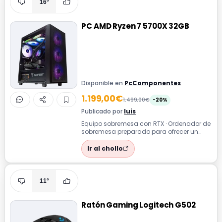
16°
PC AMD Ryzen 7 5700X 32GB
Disponible en
PcComponentes
1.199,00€
1.499,00€
-20%
Publicado por
luis
Equipo sobremesa con RTX · Ordenador de
sobremesa preparado para ofrecer un
rendimiento fluido en tareas cotidianas y...
Ir al chollo
11°
Ratón Gaming Logitech G502