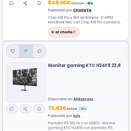
849,00€
899,00€
-6%
Publicado por
CholloYa
Chip A18 Pro y 16H de Batería · El APPLE
MacBook Neo con Chip A18 Pro combina
potencia diaria y autonomía de hasta 16...
Ir al chollo
7°
Monitor gaming KTC H24F8 23,8
Disponible en
AliExpress
70,62€
81,62€
-13%
Publicado por
luis
Pantalla IPS 180 Hz con HDR10 · Monitor
gaming KTC H24F8 con pantalla IPS