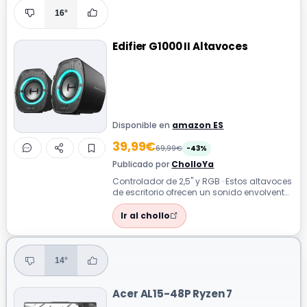
16°
Edifier G1000 II Altavoces
Disponible en
amazon ES
39,99€
69,99€
-43%
Publicado por
CholloYa
Controlador de 2,5" y RGB · Estos altavoces
de escritorio ofrecen un sonido envolvente
con controlador de rango compl...
Ir al chollo
14°
Acer AL15-48P Ryzen 7