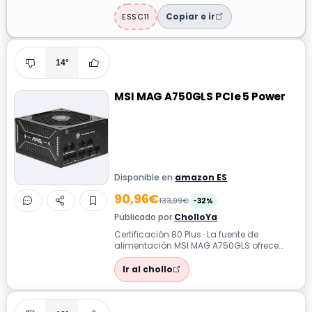
rápida de 23,8 pulgadas, resolución Full
HD...
Copiar e ir
ESSC11
14°
MSI MAG A750GLS PCIe 5 Power
Disponible en
amazon ES
90,96€
133,99€
-32%
Publicado por
CholloYa
Certificación 80 Plus · La fuente de
alimentación MSI MAG A750GLS ofrece
una solución eficiente y fiable para
equipos...
Ir al chollo