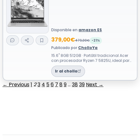
Disponible en
amazon ES
379,00€
479,00€
-21%
Publicado por
CholloYa
15.6" 8GB 512GB · Portátil tradicional Acer
con procesador Ryzen 7 5825U, ideal para
tareas cotidianas y productivida...
Ir al chollo
← Previous
1
2
3
4
5
6
7
8
9
…
38
39
Next →