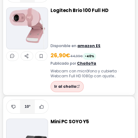
Logitech Brio 100 Full HD
Disponible en
amazon ES
26,90€
44,99€
-40%
Publicado por
CholloYa
Webcam con micrófono y cubierta ·
Webcam Full HD 1080p con ajuste
automático de luz, micrófono integrado y
cubierta d...
Ir al chollo
10°
Mini PC SOYO Y5