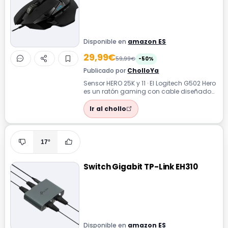
Disponible en
amazon ES
29,99€
59,99€
-50%
Publicado por
CholloYa
Sensor HERO 25K y 11 · El Logitech G502 Hero
es un ratón gaming con cable diseñado
para ofrecer precisión y control t...
Ir al chollo
17°
Switch Gigabit TP-Link EH310
Disponible en
amazon ES