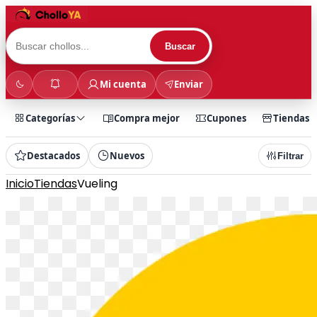
Buscar
Mi cuenta
Enviar
Categorías
Compra mejor
Cupones
Tiendas
Destacados
Nuevos
Filtrar
Inicio
Tiendas
Vueling