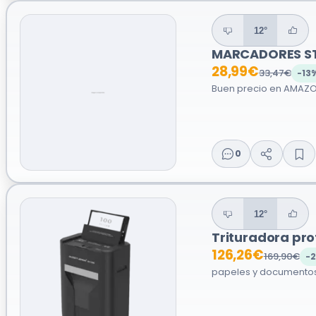
12°
MARCADORES S
28,99€
33,47€
-13
Buen precio en AMAZON 
0
12°
Trituradora pro
126,26€
169,90€
-
papeles y documentos 