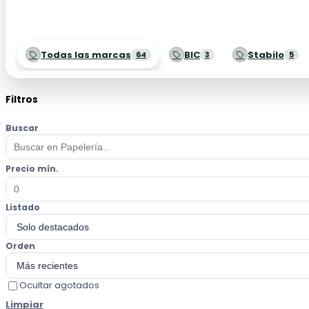
Todas las marcas
BIC
Stabilo
64
3
5
Filtros
Buscar
Precio mín.
Listado
Orden
Ocultar agotados
Limpiar