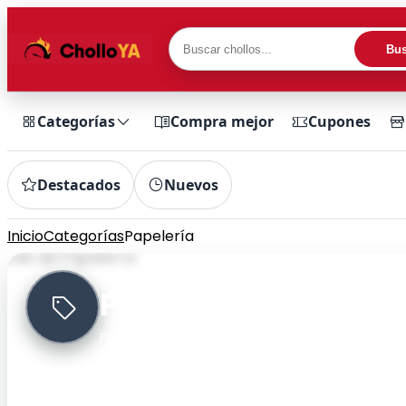
Bus
Categorías
Compra mejor
Cupones
Destacados
Nuevos
Inicio
Categorías
Papelería
64 chollos
Papelería
Filtra rápidamente por categoría y encuentra ch