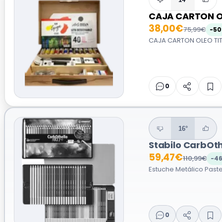
CAJA CARTON O
38,00€
75,99€
-5
CAJA CARTON OLEO TITA
0
16°
Stabilo CarbOth
59,47€
110,99€
-4
Estuche Metálico Paste
0