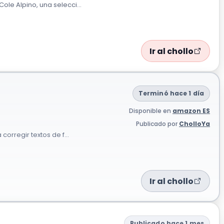
ole Alpino, una selecci...
Ir al chollo
Terminó hace 1 día
Disponible en
amazon ES
Publicado por
CholloYa
corregir textos de f...
Ir al chollo
Publicado hace 1 mes