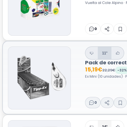
Vuelta al Cole Alpino ·
0
11°
Pack de correct
15,19€
22,29€
-32%
Ex Mini (10 unidades) · 
0
14°