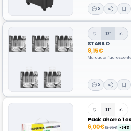
0
13°
STABILO
8,15€
Marcador fluorescente 
0
11°
Pack ahorro 1 e
6,00€
12,95€
-54%