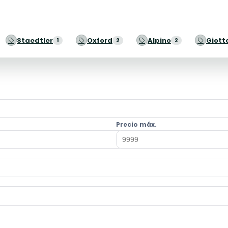
Staedtler
Oxford
Alpino
Giott
1
2
2
Precio máx.