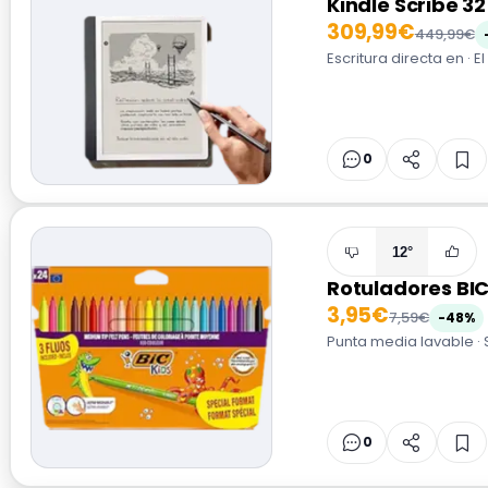
Kindle Scribe 3
309,99€
449,99€
Escritura directa en · 
0
12°
Rotuladores BIC
3,95€
7,59€
-48%
Punta media lavable · S
0