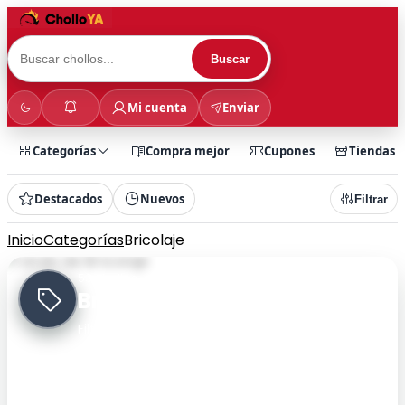
Buscar
Mi cuenta
Enviar
Categorías
Compra mejor
Cupones
Tiendas
Destacados
Nuevos
Filtrar
Inicio
Categorías
Bricolaje
53 chollos
Bricolaje
Filtra rápidamente por categoría y encuentra
chollos más rápido.