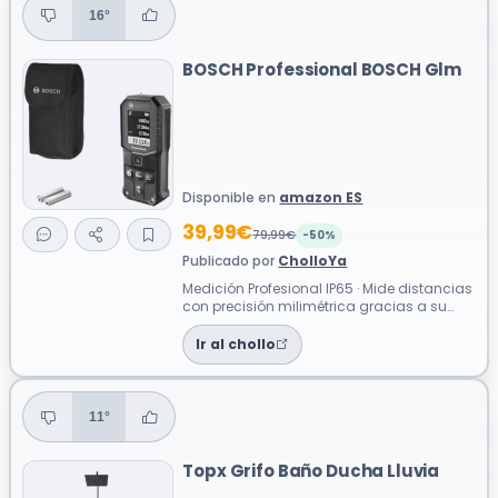
16°
BOSCH Professional BOSCH Glm
Disponible en
amazon ES
39,99€
79,99€
-50%
Publicado por
CholloYa
Medición Profesional IP65 · Mide distancias
con precisión milimétrica gracias a su
láser profesional ideal para refor...
Ir al chollo
11°
Topx Grifo Baño Ducha Lluvia