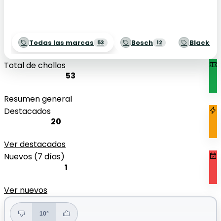
Todas las marcas
Bosch
Black+D
53
12
Total de chollos
53
Resumen general
Destacados
20
Ver destacados
Nuevos (7 días)
1
Ver nuevos
10°