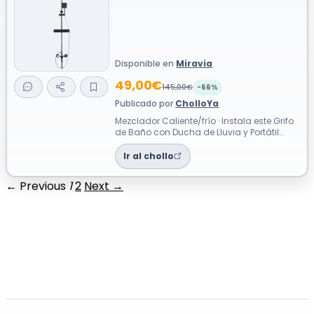
Disponible en
Miravia
49,00€
145,00€
-66%
Publicado por
CholloYa
Mezclador Caliente/frío · Instala este Grifo
de Baño con Ducha de Lluvia y Portátil
para un Baño funcional y renovado...
Ir al chollo
← Previous
1
2
Next →