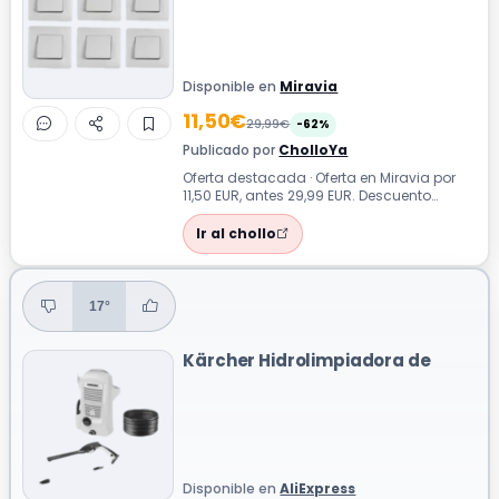
Disponible en
Miravia
11,50€
29,99€
-62%
Publicado por
CholloYa
Oferta destacada · Oferta en Miravia por
11,50 EUR, antes 29,99 EUR. Descuento
aproximado del 62%. Este interruptor e...
Ir al chollo
17°
Kärcher Hidrolimpiadora de
Disponible en
AliExpress