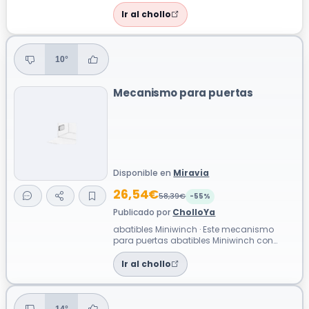
está diseñada para mantener limpio tu ...
Ir al chollo
10°
Mecanismo para puertas
Disponible en
Miravia
26,54€
58,39€
-55%
Publicado por
CholloYa
abatibles Miniwinch · Este mecanismo
para puertas abatibles Miniwinch con
tapa está diseñado para controlar el
movimi...
Ir al chollo
14°