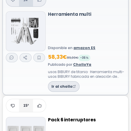
Herramienta multi
Disponible en
amazon ES
58,33€
89,99€
-35%
Publicado por
CholloYa
usos BIBURY de titanio · Herramienta multi-
usos BIBURY fabricada en aleación de
titanio, diseñada para ofrecer resist...
Ir al chollo
15°
Pack 6 interruptores