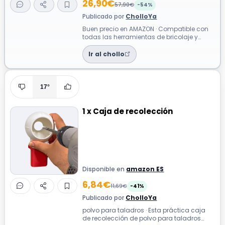
26,90€
57,90€
-54%
Publicado por
CholloYa
Buen precio en AMAZON · Compatible con
todas las herramientas de bricolaje y
jardín de la gama Cecotec 21V La
Batería...
Ir al chollo
17°
1 x Caja de recolección
Disponible en
amazon ES
6,84€
11,69€
-41%
Publicado por
CholloYa
polvo para taladros · Esta práctica caja
de recolección de polvo para taladros