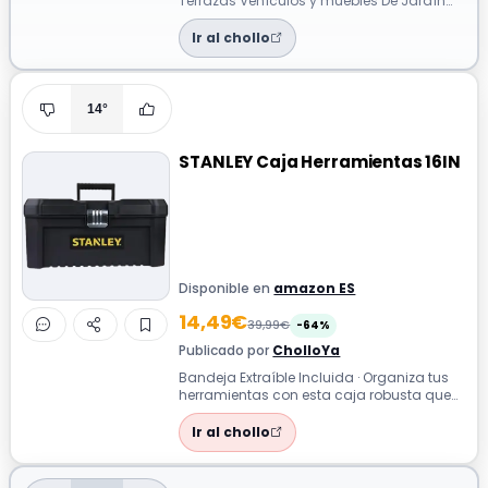
Terrazas Vehículos y muebles De Jardín
Con esta Hidrolimpiadora Compacta que
ofrece...
Ir al chollo
14°
STANLEY Caja Herramientas 16IN
Disponible en
amazon ES
14,49€
39,99€
-64%
Publicado por
CholloYa
Bandeja Extraíble Incluida · Organiza tus
herramientas con esta caja robusta que
incluye bandeja extraíble y Cierres ...
Ir al chollo