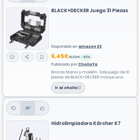
BLACK+DECKER Juego 31 Piezas
Disponible en
amazon ES
6,45€
16,50€
-61%
Publicado por
CholloYa
Brocas titanio y maletín · Este juego de 31
piezas de BLACK+DECKER incluye una
selección de brocas y accesorios para ...
Ir al chollo
16°
Hidrolimpiadora Kärcher K7