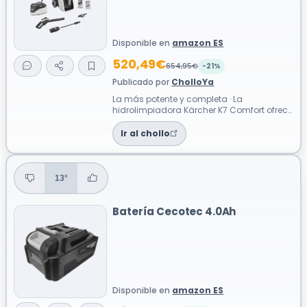
Disponible en
amazon ES
520,49€
654,95€
-21%
Publicado por
CholloYa
La más potente y completa · La
hidrolimpiadora Kärcher K7 Comfort ofrece
la máxima potencia de la serie para
afrontar...
Ir al chollo
13°
Batería Cecotec 4.0Ah
Disponible en
amazon ES