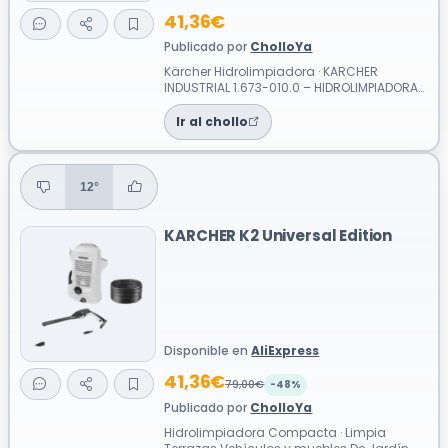
41,36€
Publicado por
CholloYa
Kärcher Hidrolimpiadora · KARCHER
INDUSTRIAL 1.673-010.0 – HIDROLIMPIADORA
K 2 UNIVERSAL EDITION COMPACTA, LIGERA,
DE...
Ir al chollo
12°
KARCHER K2 Universal Edition
Disponible en
AliExpress
41,36€
79,00€
-48%
Publicado por
CholloYa
Hidrolimpiadora Compacta · Limpia